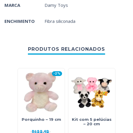
MARCA
Damy Toys
ENCHIMENTO
Fibra siliconada
PRODUTOS RELACIONADOS
-2%
Porquinho – 19 cm
Kit com 5 pelúcias
Vaca
– 20 cm
R$
22,42