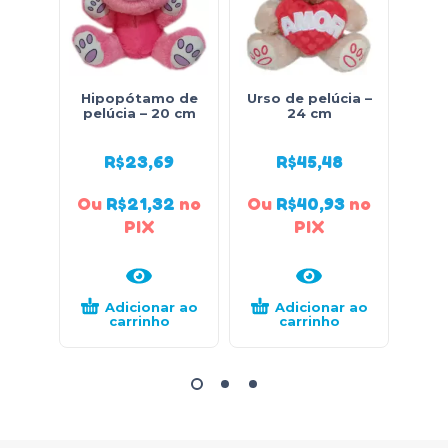
Hipopótamo de
Urso de pelúcia –
Porq
pelúcia – 20 cm
24 cm
R$
23,69
R$
45,48
Ou
R$
21,32
no
Ou
R$
40,93
no
Ou
PIX
PIX
Adicionar ao
Adicionar ao
carrinho
carrinho