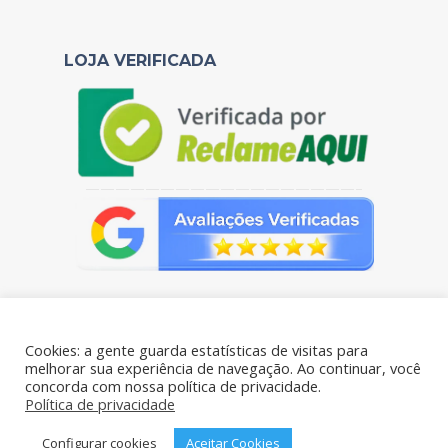
LOJA VERIFICADA
——————————————————–
Cookies: a gente guarda estatísticas de visitas para
melhorar sua experiência de navegação. Ao continuar, você
concorda com nossa política de privacidade.
Portal das Pelúcias - CNPJ: 38.106.769/0001-61 - Todos os
Política de privacidade
direitos reservados - Rua Benjamim de Oliveira 198- Brás, São
Paulo – SP, 03006-020
Configurar cookies
Aceitar Cookies