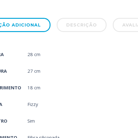
ÇÃO ADICIONAL
DESCRIÇÃO
AVALI
RA
28 cm
URA
27 cm
RIMENTO
18 cm
A
Fizzy
TRO
Sim
IMENTO
Fibra siliconada