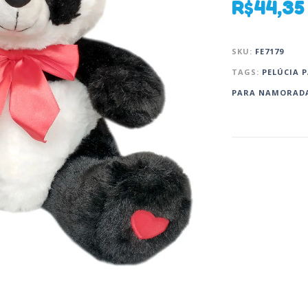
R$
44,35
SKU:
FE7179
TAGS:
PELÚCIA P
PARA NAMORAD