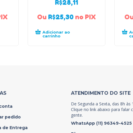
R$
28,11
PIX
Ou
R$
25,30
no PIX
O
Adicionar ao
A
carrinho
c
NAS
ATENDIMENTO DO SITE
De Segunda a Sexta, das 8h às 
conta
Clique no link abaixo para falar
gente.
ar pedido
WhatsApp (11) 96349-4525
ca de Entrega