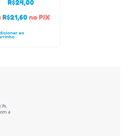
R$
24,00
R$
24,00
u
R$
21,60
no PIX
Ou
R$
21,60
no PI
dicionar ao
Adicionar ao
arrinho
carrinho
17h.
 com a