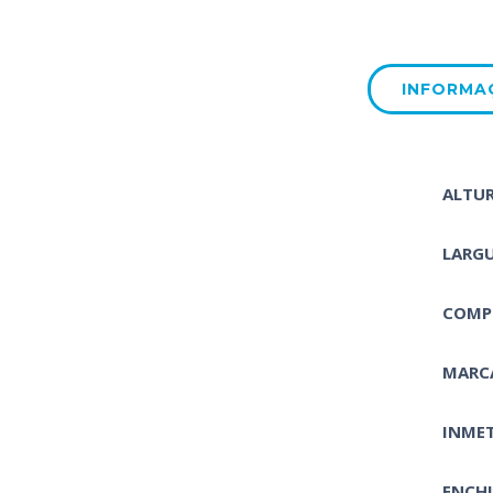
INFORMA
ALTU
LARG
COMP
MARC
INME
ENCH