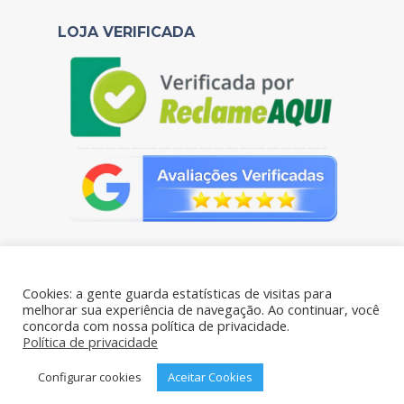
LOJA VERIFICADA
——————————————————–
Cookies: a gente guarda estatísticas de visitas para
melhorar sua experiência de navegação. Ao continuar, você
concorda com nossa política de privacidade.
Portal das Pelúcias - CNPJ: 38.106.769/0001-61 - Todos os
Política de privacidade
direitos reservados - Rua Benjamim de Oliveira 198- Brás, São
Paulo – SP, 03006-020
Configurar cookies
Aceitar Cookies