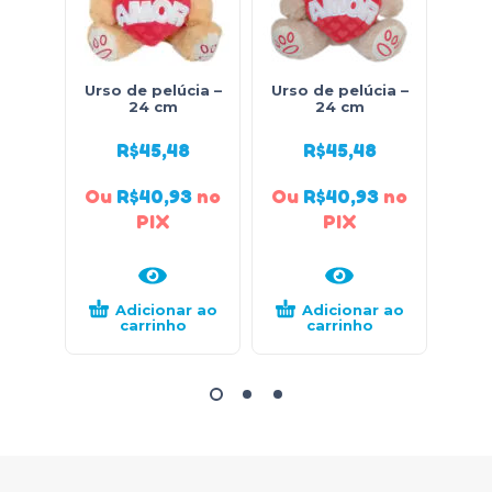
Urso de pelúcia –
Urso de pelúcia –
Urso
24 cm
24 cm
R$
45,48
R$
45,48
Ou
R$
40,93
no
Ou
R$
40,93
no
Ou
PIX
PIX
Adicionar ao
Adicionar ao
carrinho
carrinho