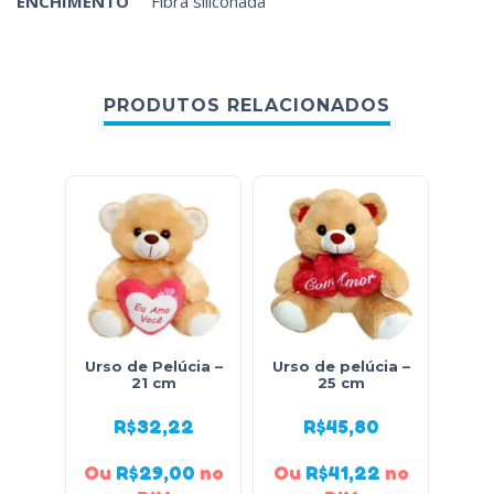
ENCHIMENTO
Fibra siliconada
PRODUTOS RELACIONADOS
Urso de Pelúcia –
Urso de pelúcia –
Urso
21 cm
25 cm
R$
32,22
R$
45,80
Ou
R$
29,00
no
Ou
R$
41,22
no
Ou