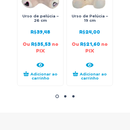
Urso de pelúcia –
Urso de Pelúcia –
Urso
26 cm
19 cm
R$
39,48
R$
24,00
Ou
R$
35,53
no
Ou
R$
21,60
no
Ou
PIX
PIX
Adicionar ao
Adicionar ao
carrinho
carrinho