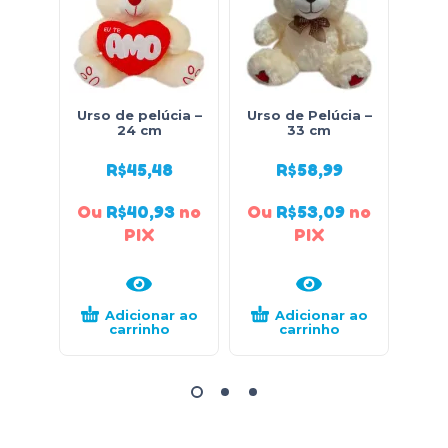
Urso de pelúcia –
Urso de Pelúcia –
Urso
24 cm
33 cm
R$
45,48
R$
58,99
Ou
R$
40,93
no
Ou
R$
53,09
no
Ou
PIX
PIX
Adicionar ao
Adicionar ao
carrinho
carrinho