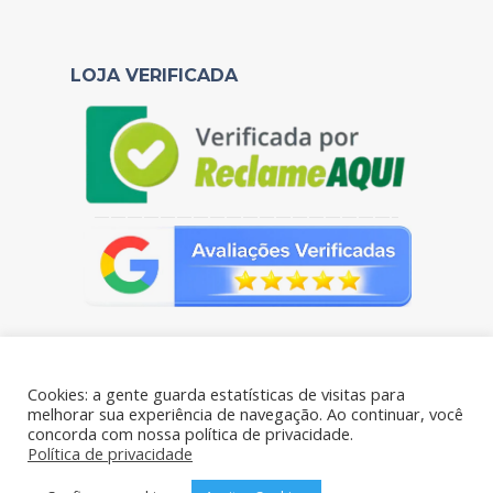
LOJA VERIFICADA
——————————————————–
Cookies: a gente guarda estatísticas de visitas para
melhorar sua experiência de navegação. Ao continuar, você
concorda com nossa política de privacidade.
Portal das Pelúcias - CNPJ: 38.106.769/0001-61 - Todos os
Política de privacidade
direitos reservados - Rua Benjamim de Oliveira 198- Brás, São
Paulo – SP, 03006-020