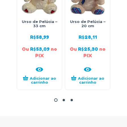
Urso de Pelúcia –
Urso de Pelúcia –
Urso
33 cm
20 cm
R$
58,99
R$
28,11
Ou
R$
53,09
no
Ou
R$
25,30
no
Ou
PIX
PIX
Adicionar ao
Adicionar ao
carrinho
carrinho