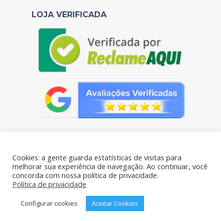
LOJA VERIFICADA
——————————————————–
Cookies: a gente guarda estatísticas de visitas para
melhorar sua experiência de navegação. Ao continuar, você
concorda com nossa política de privacidade.
Portal das Pelúcias - CNPJ: 38.106.769/0001-61 - Todos os
Política de privacidade
direitos reservados - Rua Benjamim de Oliveira 198- Brás, São
Paulo – SP, 03006-020
Configurar cookies
Aceitar Cookies