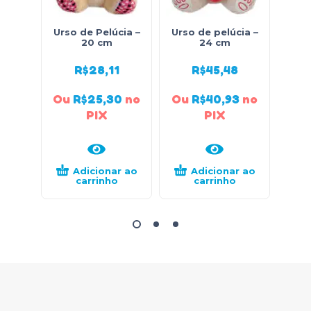
Urso de Pelúcia –
Urso de pelúcia –
Urso
20 cm
24 cm
R$
28,11
R$
45,48
Ou
R$
25,30
no
Ou
R$
40,93
no
Ou
PIX
PIX
Adicionar ao
Adicionar ao
carrinho
carrinho