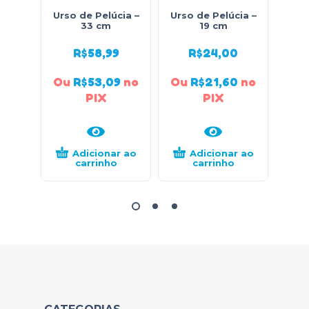
Urso de Pelúcia –
Urso de Pelúcia –
Urso
33 cm
19 cm
R$
58,99
R$
24,00
Ou
R$
53,09
no
Ou
R$
21,60
no
Ou
PIX
PIX
Adicionar ao
Adicionar ao
carrinho
carrinho