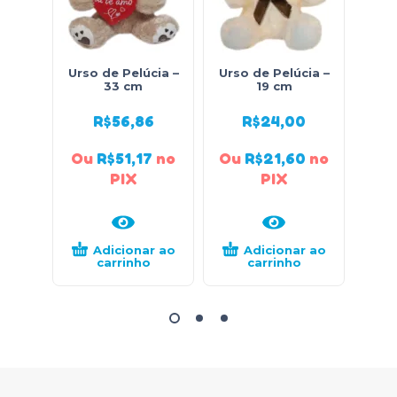
Urso de Pelúcia –
Urso de Pelúcia –
Urso
33 cm
19 cm
R$
56,86
R$
24,00
Ou
R$
51,17
no
Ou
R$
21,60
no
Ou
PIX
PIX
Adicionar ao
Adicionar ao
carrinho
carrinho