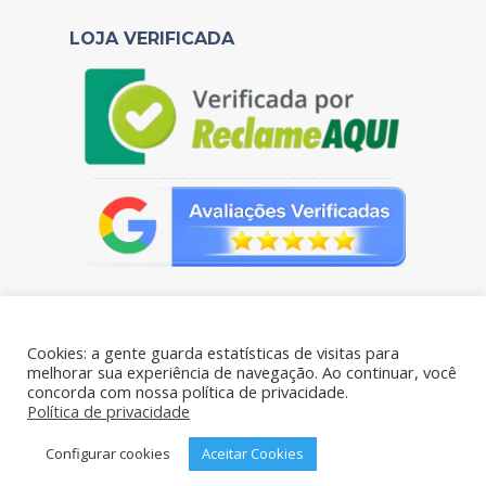
LOJA VERIFICADA
——————————————————–
Cookies: a gente guarda estatísticas de visitas para
melhorar sua experiência de navegação. Ao continuar, você
concorda com nossa política de privacidade.
Portal das Pelúcias - CNPJ: 38.106.769/0001-61 - Todos os
Política de privacidade
direitos reservados - Rua Benjamim de Oliveira 198- Brás, São
Paulo – SP, 03006-020
Configurar cookies
Aceitar Cookies