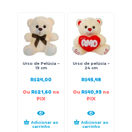
Urso de Pelúcia –
Urso de pelúcia –
Urso
19 cm
24 cm
R$
24,00
R$
45,48
Ou
R$
21,60
no
Ou
R$
40,93
no
Ou
PIX
PIX
Adicionar ao
Adicionar ao
carrinho
carrinho