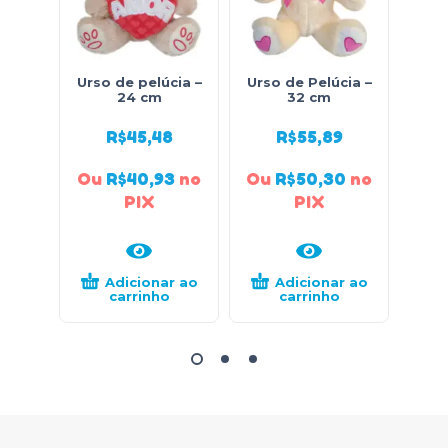
Urso de pelúcia –
Urso de Pelúcia –
Urso
24 cm
32 cm
R$
45,48
R$
55,89
Ou
R$
40,93
no
Ou
R$
50,30
no
Ou
PIX
PIX
Adicionar ao
Adicionar ao
carrinho
carrinho