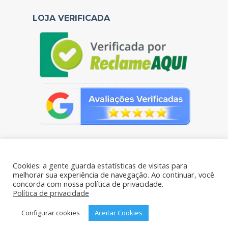
LOJA VERIFICADA
——————————————————–
Cookies: a gente guarda estatísticas de visitas para
melhorar sua experiência de navegação. Ao continuar, você
concorda com nossa política de privacidade.
Portal das Pelúcias - CNPJ: 38.106.769/0001-61 - Todos os
Política de privacidade
direitos reservados - Rua Benjamim de Oliveira 198- Brás, São
Paulo – SP, 03006-020
Configurar cookies
Aceitar Cookies