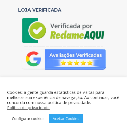
LOJA VERIFICADA
——————————————————–
Cookies: a gente guarda estatísticas de visitas para
melhorar sua experiência de navegação. Ao continuar, você
concorda com nossa política de privacidade.
Portal das Pelúcias - CNPJ: 38.106.769/0001-61 - Todos os
Política de privacidade
direitos reservados - Rua Benjamim de Oliveira 198- Brás, São
Paulo – SP, 03006-020
Configurar cookies
Aceitar Cookies