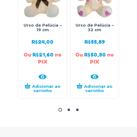
Urso de Pelúcia –
Urso de Pelúcia –
Urso
19 cm
32 cm
R$
24,00
R$
55,89
Ou
R$
21,60
no
Ou
R$
50,30
no
Ou
PIX
PIX
Adicionar ao
Adicionar ao
carrinho
carrinho