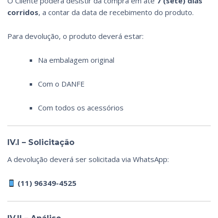
O Cliente poderá desistir da compra em até
7 (sete) dias
corridos
, a contar da data de recebimento do produto.
Para devolução, o produto deverá estar:
Na embalagem original
Com o DANFE
Com todos os acessórios
IV.I – Solicitação
A devolução deverá ser solicitada via WhatsApp:
(11) 96349-4525